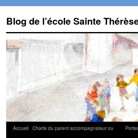
Aller
au
Blog de l’école Sainte Thérès
contenu
Accueil
Charte du parent accompagnateur ou
Porte