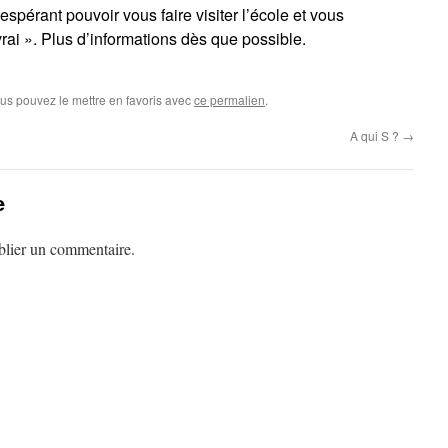
spérant pouvoir vous faire visiter l’école et vous
vrai ». Plus d’informations dès que possible.
ous pouvez le mettre en favoris avec
ce permalien
.
A qui S ?
→
e
lier un commentaire.