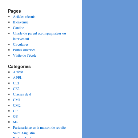
Pages
Articles récents
Bienvenue
Cantine
Charte du parent accompagnateur ou
intervenant
Circulaires
Portes ouvertes
Visite de l’école
Catégories
Activit
APEL
CE1
CE2
Classes de d
CM1
CM2
CP
GS
MS
Partenariat avec la maison de retraite
Saint Augustin