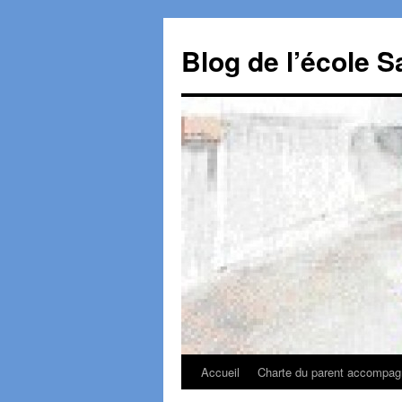
Aller
au
Blog de l’école S
contenu
Accueil
Charte du parent accompagn