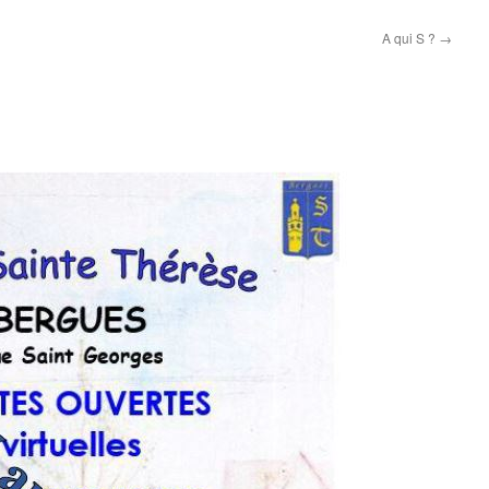
A qui S ?
→