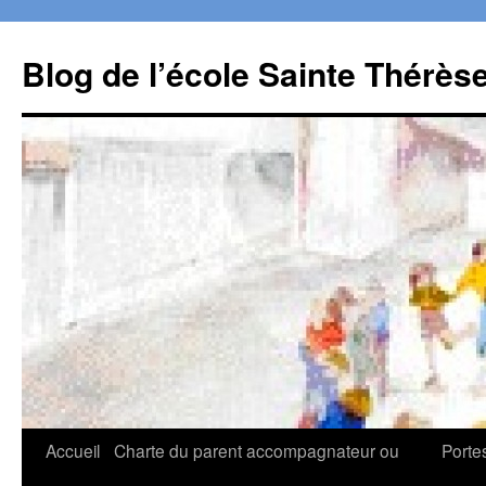
Aller
au
Blog de l’école Sainte Thérès
contenu
Accueil
Charte du parent accompagnateur ou
Porte