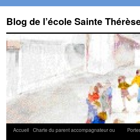
Aller
au
Blog de l’école Sainte Thérès
contenu
Accueil
Charte du parent accompagnateur ou
Porte