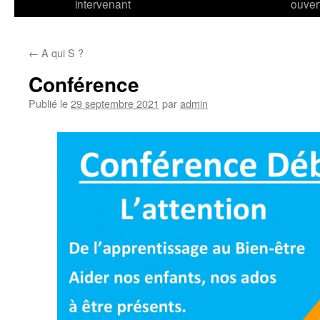
intervenant
ouver
←
A qui S ?
Conférence
Publié le
29 septembre 2021
par
admin