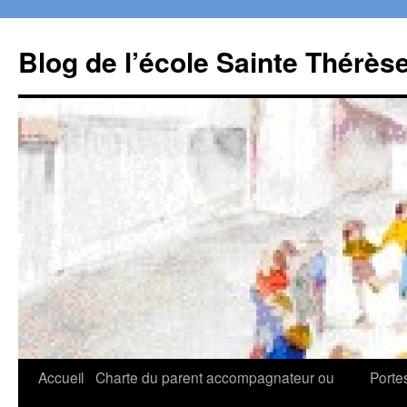
Aller
au
Blog de l’école Sainte Thérès
contenu
Accueil
Charte du parent accompagnateur ou
Porte