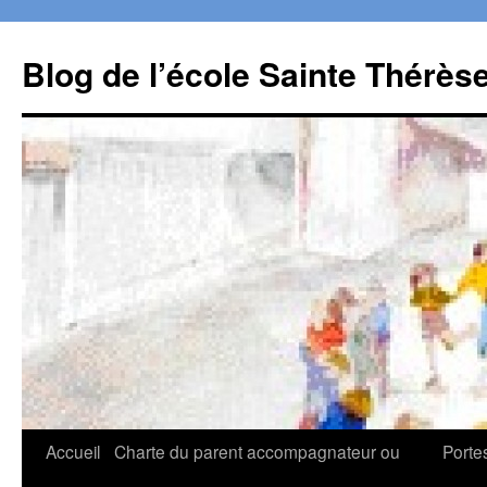
Aller
au
Blog de l’école Sainte Thérès
contenu
Accueil
Charte du parent accompagnateur ou
Porte