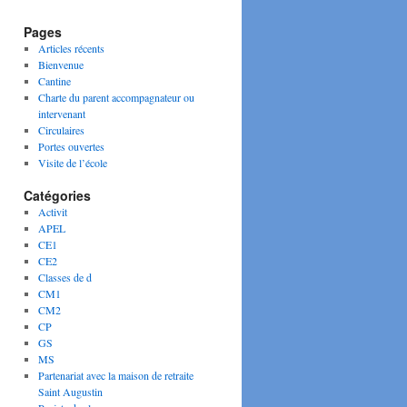
Pages
Articles récents
Bienvenue
Cantine
Charte du parent accompagnateur ou
intervenant
Circulaires
Portes ouvertes
Visite de l’école
Catégories
Activit
APEL
CE1
CE2
Classes de d
CM1
CM2
CP
GS
MS
Partenariat avec la maison de retraite
Saint Augustin