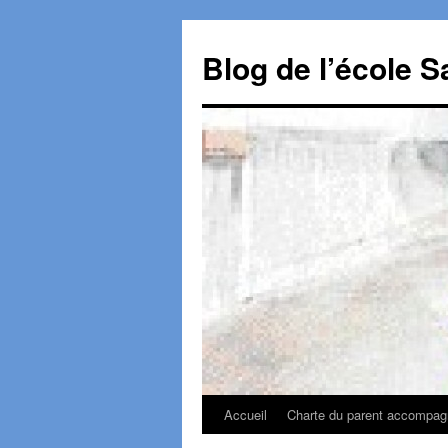
Aller
au
Blog de l’école S
contenu
Accueil
Charte du parent accompagn