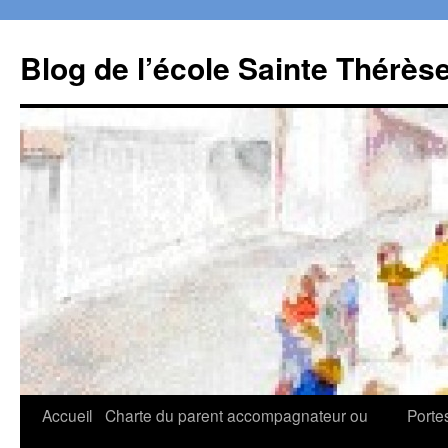
Aller
au
Blog de l’école Sainte Thérès
contenu
Accueil
Charte du parent accompagnateur ou
Porte