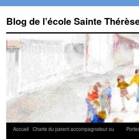
Aller
au
Blog de l’école Sainte Thérès
contenu
Accueil
Charte du parent accompagnateur ou
Porte