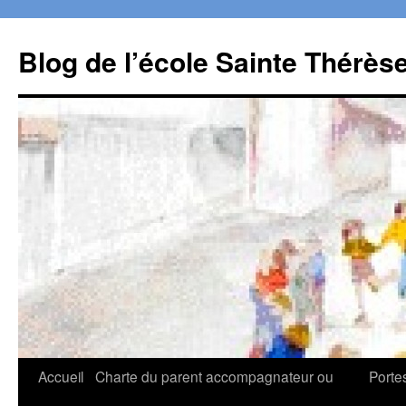
Aller
au
Blog de l’école Sainte Thérès
contenu
Accueil
Charte du parent accompagnateur ou
Porte