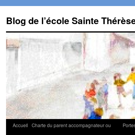
Aller
au
Blog de l’école Sainte Thérès
contenu
Accueil
Charte du parent accompagnateur ou
Porte