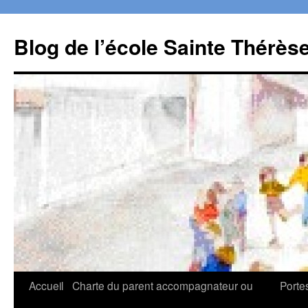
Aller
au
Blog de l’école Sainte Thérès
contenu
Accueil
Charte du parent accompagnateur ou
Porte