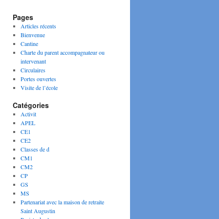
Pages
Articles récents
Bienvenue
Cantine
Charte du parent accompagnateur ou
intervenant
Circulaires
Portes ouvertes
Visite de l’école
Catégories
Activit
APEL
CE1
CE2
Classes de d
CM1
CM2
CP
GS
MS
Partenariat avec la maison de retraite
Saint Augustin