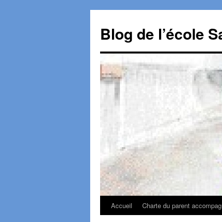
Aller
au
Blog de l’école S
contenu
Accueil
Charte du parent accompagn