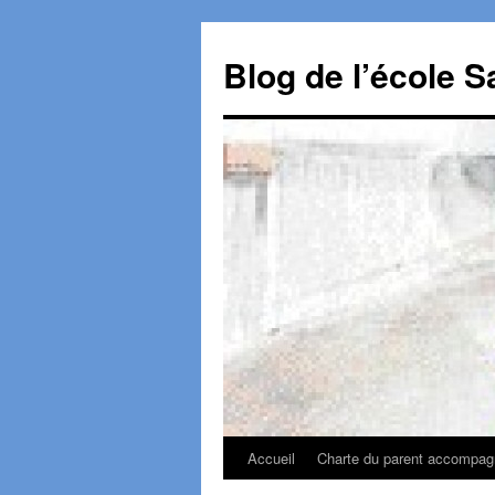
Aller
au
Blog de l’école S
contenu
Accueil
Charte du parent accompagn