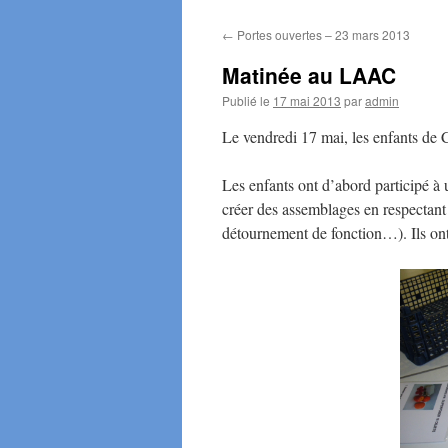
←
Portes ouvertes – 23 mars 2013
Matinée au LAAC
Publié le
17 mai 2013
par
admin
Le vendredi 17 mai, les enfants d
Les enfants ont d’abord participé à u
créer des assemblages en respectant 
détournement de fonction…). Ils ont 