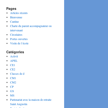
Pages
Articles récents
Bienvenue
Cantine
Charte du parent accompagnateur ou
intervenant
Circulaires
Portes ouvertes
Visite de l’école
Catégories
Activit
APEL
CE1
CE2
Classes de d
CM1
CM2
CP
GS
MS
Partenariat avec la maison de retraite
Saint Augustin