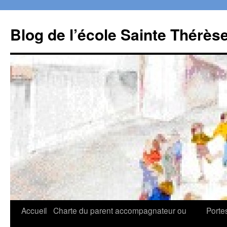
Aller
au
Blog de l’école Sainte Thérès
contenu
Accueil
Charte du parent accompagnateur ou
Porte