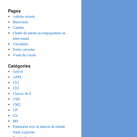
Pages
Articles récents
Bienvenue
Cantine
Charte du parent accompagnateur ou
intervenant
Circulaires
Portes ouvertes
Visite de l’école
Catégories
Activit
APEL
CE1
CE2
Classes de d
CM1
CM2
CP
GS
MS
Partenariat avec la maison de retraite
Saint Augustin