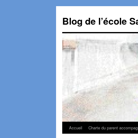
Aller
au
Blog de l’école S
contenu
Accueil
Charte du parent accompagn