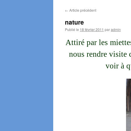
←
Article précédent
nature
Publié le
18 février 2011
par
admin
Attiré par les miett
nous rendre visite 
voir à 