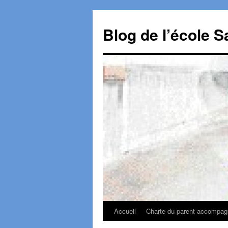
Aller
au
Blog de l’école S
contenu
Accueil
Charte du parent accompagn