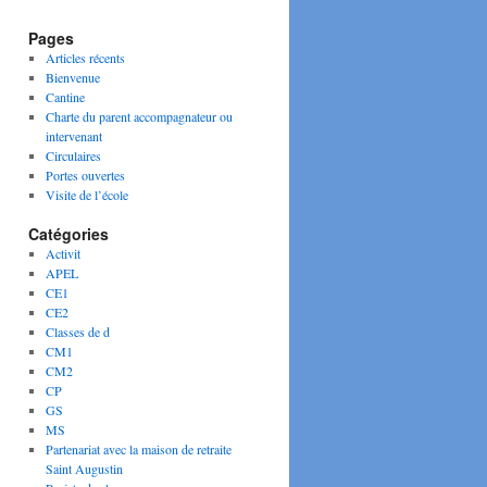
Pages
Articles récents
Bienvenue
Cantine
Charte du parent accompagnateur ou
intervenant
Circulaires
Portes ouvertes
Visite de l’école
Catégories
Activit
APEL
CE1
CE2
Classes de d
CM1
CM2
CP
GS
MS
Partenariat avec la maison de retraite
Saint Augustin